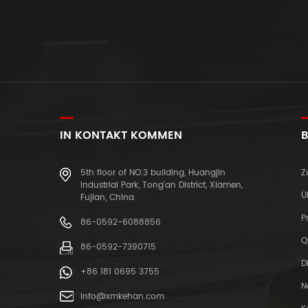
IN KONTAKT KOMMEN
B
5th floor of NO.3 building, Huangjin
Z
Industrial Park, Tong'an District, Xiamen,
Ü
Fujian, China
P
86-0592-6088856
Q
86-0592-7390715
D
+86 181 0695 3755
N
info@xmkehan.com