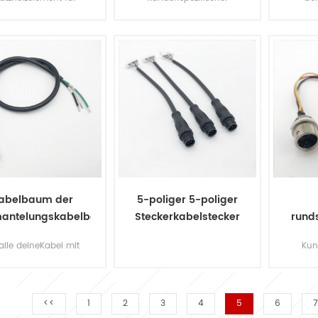
automatischen
Kabelbaum mit
kabe
Händetrockner,
flachem Ethernet-Kabel
seri
Haartrockner das
an den 5st-Stecker
kabel
ilettenzubehör. zur
xh2.54 von jst.
LC
rfügung gestellte
Kontaktieren Sie uns für
klein
M-Dienste. & nbsp;
Ihr eigenes Design! &
X
nbsp;
Elec
abelbaum der
5-poliger 5-poliger
ntelungskabelbaugruppe
Steckerkabelstecker
rund
mit m12-Stecker
 alle deineKabel mit
Kun
schlüssen & amp;
Kabe
nschlüsseCustom
25
gn, kontaktieren Sie
was
 für weitere Details!
Runds
<<
1
2
3
4
5
6