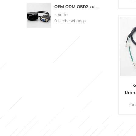
Assembly
OEM ODM OBD2 zu db9 Kabel-Automobil-Diagnoseanschlusskabel
- Auto-
Fehlerbehebungs-
To
Ve
Verbindungskabel
OE
K
Umma
für
An
A
Desi
uns