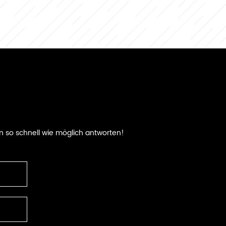
nwendungen.
Solaranlage im Freien,
LED Licht, home
application, Pool und
Spa-Heizungen
Verkabelung, oder
andere wasserdichte
Anforderungen
n so schnell wie möglich antworten!