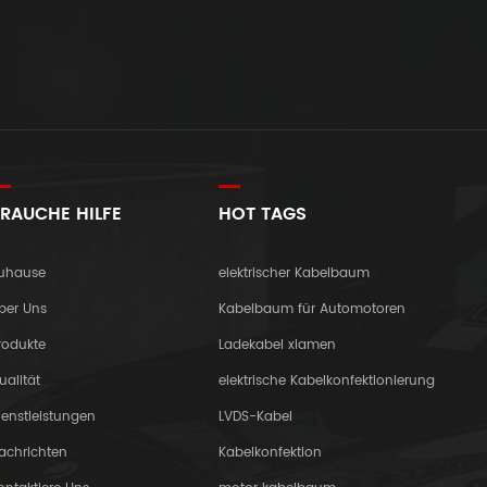
RAUCHE HILFE
HOT TAGS
uhause
elektrischer Kabelbaum
ber Uns
Kabelbaum für Automotoren
rodukte
Ladekabel xiamen
ualität
elektrische Kabelkonfektionierung
ienstleistungen
LVDS-Kabel
achrichten
Kabelkonfektion