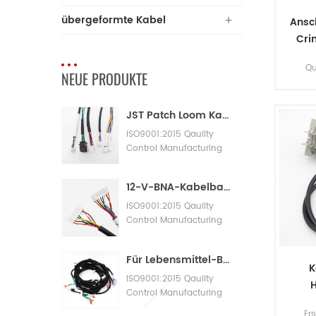
übergeformte Kabel
Ansc
Cri
t
Qu
NEUE PRODUKTE
H
bi
JST Patch Loom Kabelbaum
Kle
ISO9001:2015 Qaulity
Control Manufacturing
Machinery Cable
Assembly
12-V-BNA-Kabelbaum-Adapterkabelbaum
ISO9001:2015 Qaulity
Control Manufacturing
Machinery Cable
Assembly
Für Lebensmittel-Bäckereimaschinen mit großen Kabelbäumen
K
ISO9001:2015 Qaulity
Control Manufacturing
H
Machinery Cable
Er