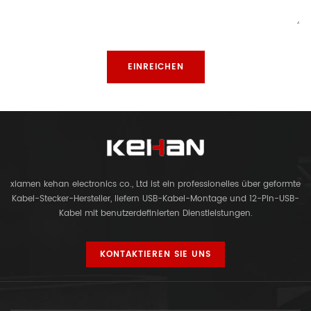
xiamen kehan electronics co., Ltd ist ein professionelles über geformte
Kabel-Stecker-Hersteller, liefern USB-Kabel-Montage und 12-Pin-USB-
Kabel mit benutzerdefinierten Dienstleistungen.
KONTAKTIEREN SIE UNS