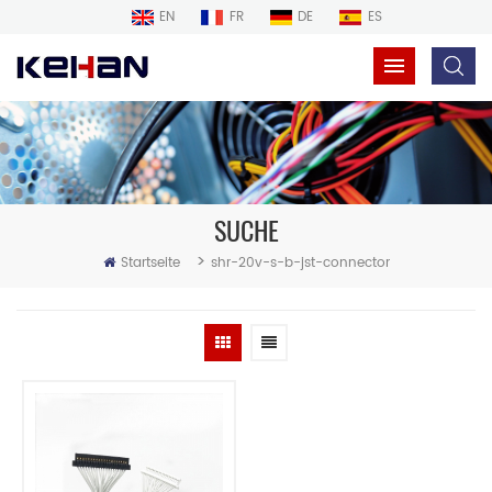
EN
FR
DE
ES
SUCHE
>
Startseite
shr-20v-s-b-jst-connector