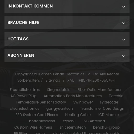
IN KONTAKT KOMMEN
BRAUCHE HILFE
HOT TAGS
ABONNIEREN
Copyright © Xiamen Kehan Electronics Co., Ltd Alle Rechte
vorbehalten. /
Sitemap
/
XML
闽ICP备12007055号-1
Freundliche Links :
Xinghedatele
Fiber Optic Manufacturer
AC Power Plug
Automation Parts Manufacturers
Tztechio
Temperature Sensor Factory
Swinpower
syblecode
dtechelectronics
gangyuantech
Transformer Core Design
ESD System Card Pieces
Heating Cable
LCD Module
bnttablesocket
szpicbill
5G Antenna
Custom Wire Harness
zhicetemptech
benchu-group
RF Filter
bonle
mineral insulated thermocouple cable