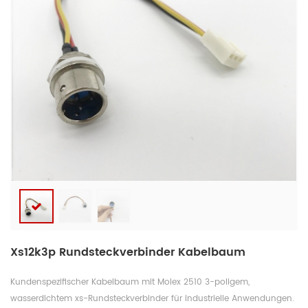
Xs12k3p Rundsteckverbinder Kabelbaum
Kundenspezifischer Kabelbaum mit Molex 2510 3-poligem,
wasserdichtem xs-Rundsteckverbinder für industrielle Anwendungen.