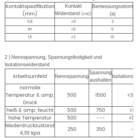
Kontaktspezifikation
Kontakt
Bemessungsstrom
(mm)
Widerstand
(mΩ)
(a)
0,8
≤8
3
Φ1
≤5
5
1,5
≤3
10
2
)
Nennspannung, Spannungsfestigkeit und
Isolationswiderstand
Spannung
Arbeitsumfeld
Nennspannung
Isolationsw
aushalten
normale
Temperatur & amp;
500
1500
≥30
Druck
heiß & amp; feucht
50
0
750
≥10
hohe Temperatur
500
---
≥50
Niederdruckzustand
250
350
--
4,39 kpa