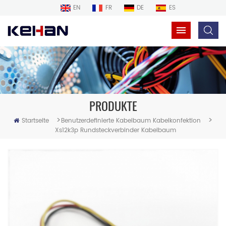
EN
FR
DE
ES
PRODUKTE
>
>
Startseite
Benutzerdefinierte Kabelbaum Kabelkonfektion
Xs12k3p Rundsteckverbinder Kabelbaum