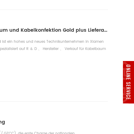
Wir werden zu Kabelbaum und Kabelkonfektion Gold plus Lieferant auf alibaba.com
 Ltd ist ein hohes und neues Technikunternehmen in Xiamen
pezialisiert auf R ＆ D 、 Hersteller 、 Verkauf für Kabelbaum
belung 、 USB Daten Kabel 、 FFC 、 Stecker. Waren sind in
and 、 Niederlande sehr beliebt und so weiter Wir hatte UL
hmigt Mit ein ...
ung
. (/ GZCC), die erste Charge der nationalen