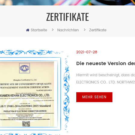
ZERTIFIKATE
>
>
Startseite
Nachrichten
Zertifikate
2021-07-28
Die neueste Version der
Hiermit wird bescheinigt, dass 
ELECTRONICS CO.. LTD. NORTHWES
DISTRICT, XIAMEN CITY, FUJIAN 
GB/T19001-2016/ISO9001:2015 St
MEHR SEHEN
ELEKTRONISCHEN ANSCHLUSSKABELN D