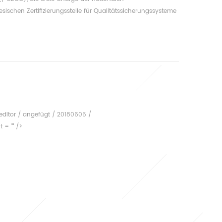
sischen Zertifizierungsstelle für Qualitätssicherungssysteme
urde von der amerikanischen Registrierungs- und
nd der britischen Royal Accreditation akkreditiert board
zige multinationale Zertifizieru...
ndeditor / angefügt / 20180605 /
= "" />