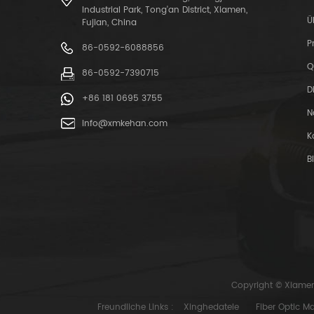
Industrial Park, Tong'an District, Xiamen,
Ü
Fujian, China
P
86-0592-6088856
Q
86-0592-7390715
D
+86 181 0695 3755
N
info@xmkehan.com
K
B
Copyright © Xiamen 
Freundliche Links :
Xinghedatele
Fiber Optic M