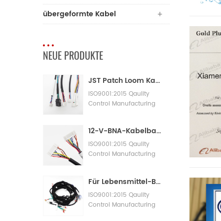
übergeformte Kabel
NEUE PRODUKTE
JST Patch Loom Kabelbaum
ISO9001:2015 Qaulity
Control Manufacturing
Machinery Cable
Assembly
12-V-BNA-Kabelbaum-Adapterkabelbaum
ISO9001:2015 Qaulity
Control Manufacturing
Machinery Cable
Assembly
Für Lebensmittel-Bäckereimaschinen mit großen Kabelbäumen
ISO9001:2015 Qaulity
Control Manufacturing
Machinery Cable