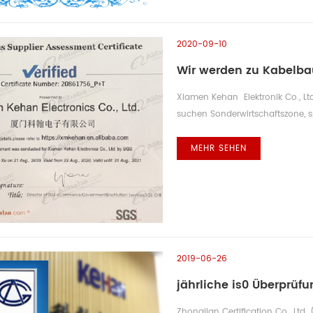
2020-09-10
Xiamen Kehan ​​ Elektronik Co.,
suchen Sonderwirtschaftszone, s
、 auto Montage 、 Präzise Verka
USA 、 Großbritannien 、 Deutschl
MEHR SEHEN
- E495756factory bestanden gene
2019-06-26
jährliche is0 Überprüf
Zhongjian Certification Co., Ltd