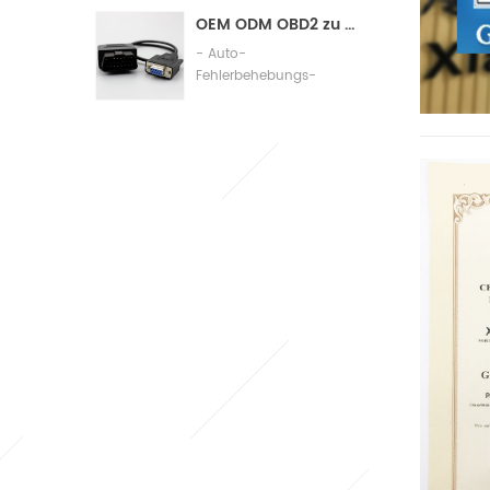
Assembly
OEM ODM OBD2 zu db9 Kabel-Automobil-Diagnoseanschlusskabel
- Auto-
Fehlerbehebungs-
Verbindungskabel