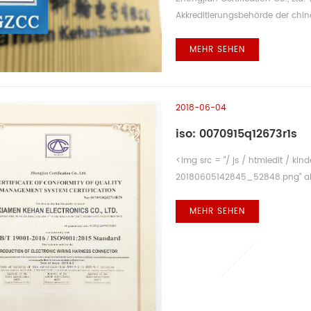
Akkreditierungsbehörde der chine
(ehemals CNACR, jetzt CNAB), w
Akkreditierungsbehörde (ANAB) u
MEHR SEHEN
(ukas). welches isteine gemeinnüt
2018-06-04
iso: 0070915q12673r1s
<img src = "/ js / htmledit / ki
20180605142845_52848.png" alt 
MEHR SEHEN