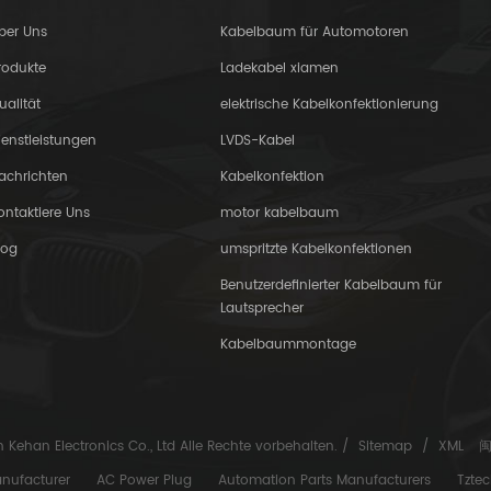
ber Uns
Kabelbaum für Automotoren
rodukte
Ladekabel xiamen
ualität
elektrische Kabelkonfektionierung
ienstleistungen
LVDS-Kabel
achrichten
Kabelkonfektion
ontaktiere Uns
motor kabelbaum
log
umspritzte Kabelkonfektionen
Benutzerdefinierter Kabelbaum für
Lautsprecher
Kabelbaummontage
Kehan Electronics Co., Ltd Alle Rechte vorbehalten. /
Sitemap
/
XML
闽
anufacturer
AC Power Plug
Automation Parts Manufacturers
Tztec