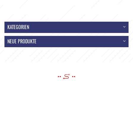
KATEGORIEN
NEUE PRODUKTE
EINE NACHRICHT SCHICKEN
Wenn Sie Fragen oder Anregungen haben, bitte hinterlassen Sie uns
eine Nachricht, wir werden Ihnen so schnell wie möglich antworten!