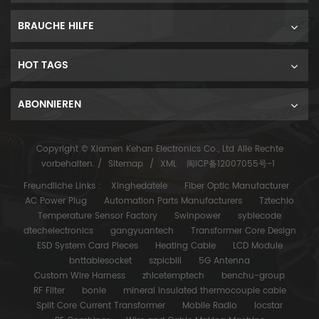
BRAUCHE HILFE
HOT TAGS
ABONNIEREN
Copyright © Xiamen Kehan Electronics Co., Ltd Alle Rechte
vorbehalten. /
Sitemap
/
XML
闽ICP备12007055号-1
Freundliche Links :
Xinghedatele
Fiber Optic Manufacturer
AC Power Plug
Automation Parts Manufacturers
Tztechio
Temperature Sensor Factory
Swinpower
syblecode
dtechelectronics
gangyuantech
Transformer Core Design
ESD System Card Pieces
Heating Cable
LCD Module
bnttablesocket
szpicbill
5G Antenna
Custom Wire Harness
zhicetemptech
benchu-group
RF Filter
bonle
mineral insulated thermocouple cable
Split Core Current Transformer
Mobile Radio
locstar