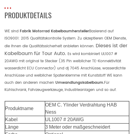
PRODUKTDETAILS
WE sind
Fabrik Motorrad Kabelbaumhersteller
Basierend auf
ISO9001: 2015 Qualitätskontrolle System. Zu akzeptieren OEM Dienste,
Dieses ist der
die Ihnen die Qualitätssicherheit anbieten können.
Kabelbaum für Tour Auto.
Es wird kombiniert UL1007 #
20AWG mit original te Stecker (35 Pin weiblicher TE-Konnektivität
wasserdicht ECU Connector) und dj 7045 Anschlüsse, wasserdichte
Anschlüsse und weiblicher Spatenklemme mit Kunststoff WE kann
auch den anderen machen
Umwandlungskabelbaum.
Für
Kühlschrank, Fahrzeugwerkzeuge, Industrieanlagen und so auf.
OEM
C.
Ylinder
Verdrahtung HAB
Produktname
Ness
Kabel
UL1007 # 20AWG
Länge
3 Meter oder maßgeschneidert