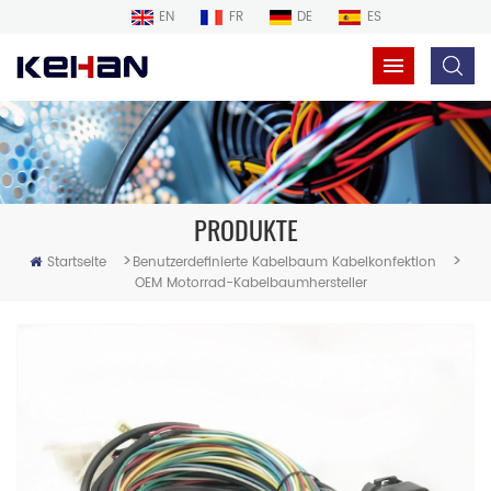
EN
FR
DE
ES
PRODUKTE
>
>
Startseite
Benutzerdefinierte Kabelbaum Kabelkonfektion
OEM Motorrad-Kabelbaumhersteller