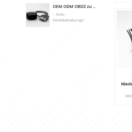
Assembly
k
OEM ODM OBD2 zu db9 Kabel-Automobil-Diagnoseanschlusskabel
Kabe
- Auto-
f
Fehlerbehebungs-
Verbindungskabel
Nied
Mol
mi
end
uns
Kab