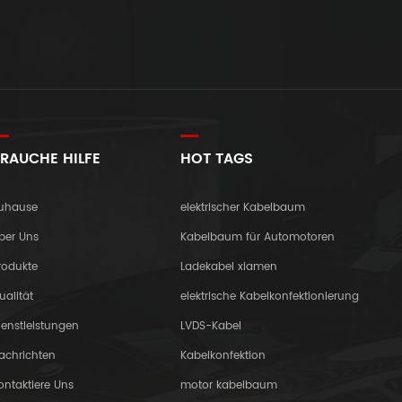
RAUCHE HILFE
HOT TAGS
uhause
elektrischer Kabelbaum
ber Uns
Kabelbaum für Automotoren
rodukte
Ladekabel xiamen
ualität
elektrische Kabelkonfektionierung
ienstleistungen
LVDS-Kabel
achrichten
Kabelkonfektion
ontaktiere Uns
motor kabelbaum