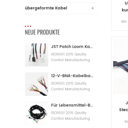
U
übergeformte Kabel
ku
K
Wir
Fahr
Fa
NEUE PRODUKTE
we
erk
JST Patch Loom Kabelbaum
E
ba
ISO9001:2015 Qaulity
Control Manufacturing
Machinery Cable
Assembly
12-V-BNA-Kabelbaum-Adapterkabelbaum
ISO9001:2015 Qaulity
Control Manufacturing
Machinery Cable
Assembly
J
Für Lebensmittel-Bäckereimaschinen mit großen Kabelbäumen
Stec
ISO9001:2015 Qaulity
Control Manufacturing
k
Machinery Cable