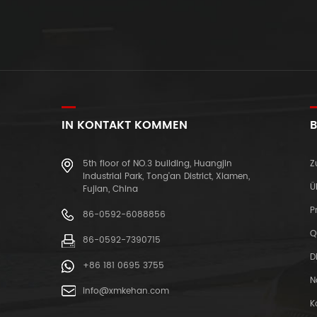
IN KONTAKT KOMMEN
B
5th floor of NO.3 building, Huangjin
Z
Industrial Park, Tong'an District, Xiamen,
Ü
Fujian, China
P
86-0592-6088856
Q
86-0592-7390715
D
+86 181 0695 3755
N
info@xmkehan.com
K