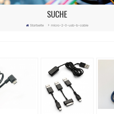
SUCHE
>
Startseite
micro-2-0-usb-b-cable