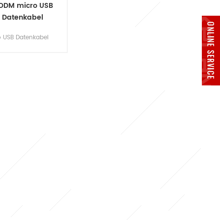
ODM micro USB
0 Datenkabel
oid Ladegerät
o USB Datenkabel
Für Mobiltelefon
Android V8
eleitungskabel