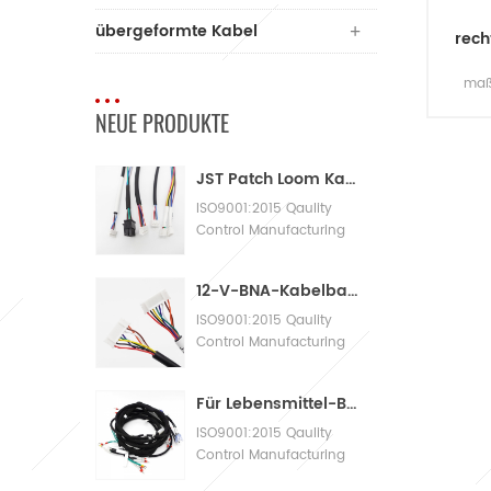
übergeformte Kabel
rech
maß
NEUE PRODUKTE
re
JST Patch Loom Kabelbaum
usb
ma
ISO9001:2015 Qaulity
Control Manufacturing
Machinery Cable
Assembly
12-V-BNA-Kabelbaum-Adapterkabelbaum
ISO9001:2015 Qaulity
Control Manufacturing
Machinery Cable
Assembly
Für Lebensmittel-Bäckereimaschinen mit großen Kabelbäumen
ISO9001:2015 Qaulity
Control Manufacturing
Machinery Cable