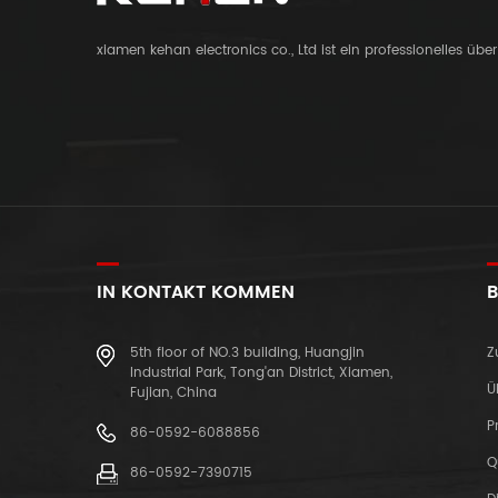
xiamen kehan electronics co., Ltd ist ein professionelles üb
IN KONTAKT KOMMEN
B
5th floor of NO.3 building, Huangjin
Z
Industrial Park, Tong'an District, Xiamen,
Ü
Fujian, China
P
86-0592-6088856
Q
86-0592-7390715