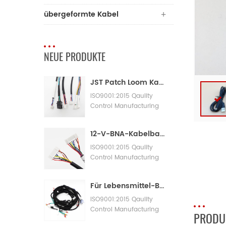
übergeformte Kabel
NEUE PRODUKTE
JST Patch Loom Kabelbaum
ISO9001:2015 Qaulity
Control Manufacturing
Machinery Cable
Assembly
12-V-BNA-Kabelbaum-Adapterkabelbaum
ISO9001:2015 Qaulity
Control Manufacturing
Machinery Cable
Assembly
Für Lebensmittel-Bäckereimaschinen mit großen Kabelbäumen
ISO9001:2015 Qaulity
Control Manufacturing
PRODU
Machinery Cable