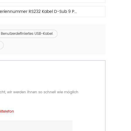
Großhandel Hohe Qualität DB9 Männlich Zu DB9 Weibliche Seriennummer RS232 Kabel D-Sub 9 Pin VGA Kabel
Benutzerdefiniertes USB-Kabel
cht, wir werden Ihnen so schnell wie möglich
ltelefon