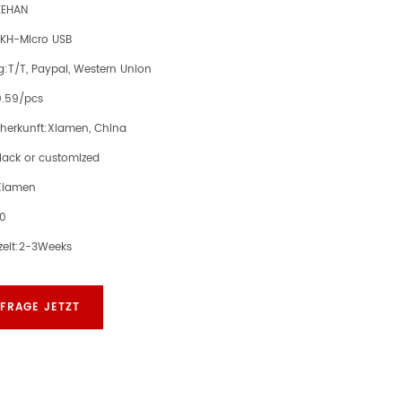
KEHAN
KH-Micro USB
g:
T/T, Paypal, Western Union
.59/pcs
herkunft:
Xiamen, China
lack or customized
Xiamen
00
eit:
2-3Weeks
FRAGE JETZT