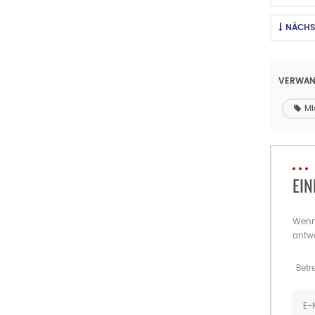
NÄCHS
VERWAN
Mi
EIN
Wenn 
antw
Betre