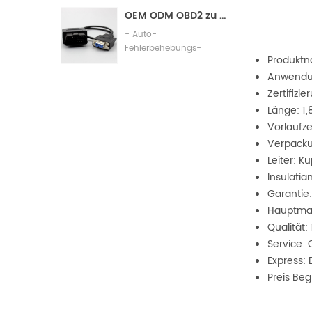
Assembly
OEM ODM OBD2 zu db9 Kabel-Automobil-Diagnoseanschlusskabel
- Auto-
Fehlerbehebungs-
Produktn
Verbindungskabel
Anwendu
Zertifizi
Länge: 1,
Vorlaufze
Verpacku
Leiter: K
Insulatia
Garantie:
Hauptmar
Qualität:
Service:
Express: 
Preis Beg