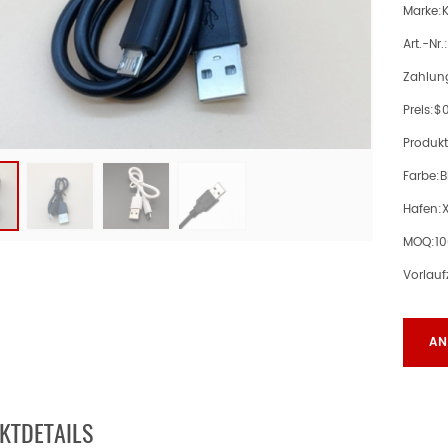
Marke:
Art.-Nr.:
Zahlun
Preis:
$0
Produkt
Farbe:
B
Hafen:
MOQ:
1
Vorlaufz
AN
KTDETAILS