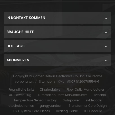
IN KONTAKT KOMMEN
BRAUCHE HILFE
HOT TAGS
ABONNIEREN
Copyright © Xiamen Kehan Electronics Co., Ltd Alle Rechte
vorbehalten. /
Sitemap
/
XML
闽ICP备12007055号-1
Freundliche Links :
Xinghedatele
Fiber Optic Manufacturer
AC Power Plug
Automation Parts Manufacturers
Tztechio
Temperature Sensor Factory
Swinpower
syblecode
dtechelectronics
gangyuantech
Transformer Core Design
ESD System Card Pieces
Heating Cable
LCD Module