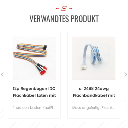
VERWANDTES PRODUKT
ul 2468 24awg
ul 2651
Flachbandkabel mit
flachbandkabel
jst 4-poligem
28awg 26 pin idc
Mass angefertigt Flachkabelbaugruppen ul 2468 mit jst 4pin steckern. Es handelt sich um einen universellen Kabelbaum, der für die Filterrückstellleitung im Warmwasserbereiter oder für andere Geräte nach Bedarf verwendet wird.
Universal- IDC-Flachbandkabel Kontaktieren Sie uns für die kostenlosen Muster auf Lager, um die Qualität zu überprüfen oder als Ihr Design anzupassen.
Stecker