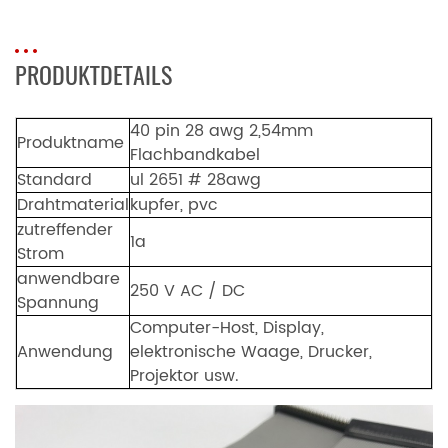
PRODUKTDETAILS
40 pin 28 awg 2,54mm
Produktname
Flachbandkabel
Standard
ul 2651 # 28awg
Drahtmaterial
kupfer, pvc
zutreffender
1a
Strom
anwendbare
250 V AC / DC
Spannung
Computer-Host, Display,
Anwendung
elektronische Waage, Drucker,
Projektor usw.