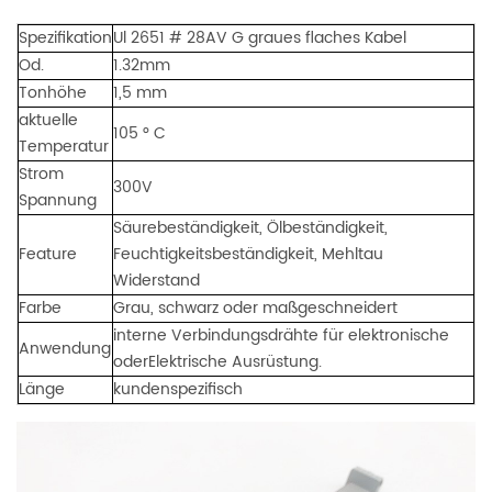
Spezifikation
Ul 2651 # 28AV
G graues flaches Kabel
Od.
1.32mm
Tonhöhe
1,5 mm
aktuelle
105 ° C
Temperatur
Strom
300V
Spannung
Säurebeständigkeit, Ölbeständigkeit,
Feature
Feuchtigkeitsbeständigkeit,
Mehltau
Widerstand
Farbe
Grau, schwarz oder maßgeschneidert
interne Verbindungsdrähte für elektronische
Anwendung
oder
Elektrische Ausrüstung.
Länge
kundenspezifisch