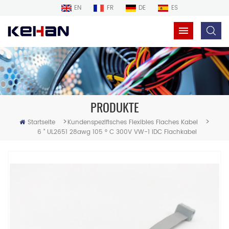
EN
FR
DE
ES
PRODUKTE
>
>
Startseite
Kundenspezifisches Flexibles Flaches Kabel
6 " UL2651 28awg 105 ° C 300V VW-1 IDC Flachkabel