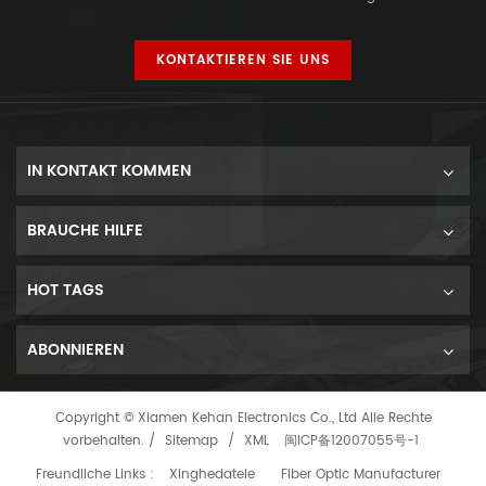
KONTAKTIEREN SIE UNS
IN KONTAKT KOMMEN
BRAUCHE HILFE
HOT TAGS
ABONNIEREN
Copyright © Xiamen Kehan Electronics Co., Ltd Alle Rechte
vorbehalten. /
Sitemap
/
XML
闽ICP备12007055号-1
Freundliche Links :
Xinghedatele
Fiber Optic Manufacturer