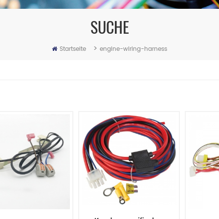
SUCHE
>
Startseite
engine-wiring-harness