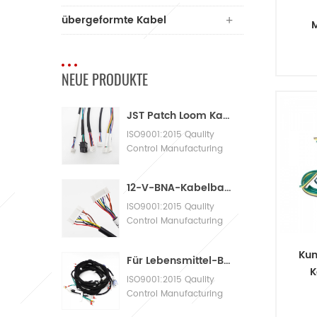
übergeformte Kabel
Ans
NEUE PRODUKTE
ist
JST Patch Loom Kabelbaum
ISO9001:2015 Qaulity
Qua
Control Manufacturing
Machinery Cable
ausg
Assembly
u
12-V-BNA-Kabelbaum-Adapterkabelbaum
ers
ISO9001:2015 Qaulity
Control Manufacturing
Machinery Cable
Assembly
Kun
Für Lebensmittel-Bäckereimaschinen mit großen Kabelbäumen
K
ISO9001:2015 Qaulity
S
Control Manufacturing
K
Machinery Cable
St