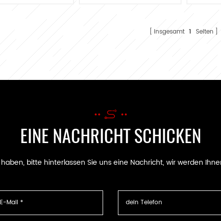
Automotoren
Bagger
Motorradmotoren
Kabelbaum für Toyota-
Motoren
insgesamt
1
Seiten
EINE NACHRICHT SCHICKEN
ben, bitte hinterlassen Sie uns eine Nachricht, wir werden Ihne