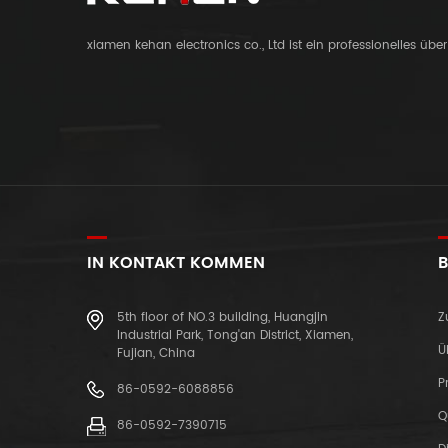
xiamen kehan electronics co., Ltd ist ein professionelles üb
IN KONTAKT KOMMEN
B
5th floor of NO.3 building, Huangjin
Z
Industrial Park, Tong'an District, Xiamen,
Ü
Fujian, China
P
86-0592-6088856
Q
86-0592-7390715