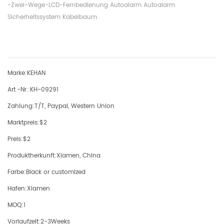
-Zwei-Wege-LCD-Fernbedienung Autoalarm Autoalarm
Sicherheitssystem Kabelbaum
Marke:
KEHAN
Art.-Nr.:
KH-09291
Zahlung:
T/T, Paypal, Western Union
Marktpreis:
$2
Preis:
$2
Produktherkunft:
Xiamen, China
Farbe:
Black or customized
Hafen:
Xiamen
MOQ:
1
Vorlaufzeit:
2-3Weeks