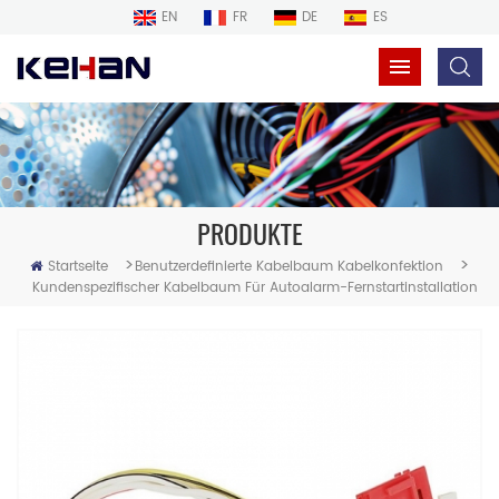
EN
FR
DE
ES
PRODUKTE
>
>
Startseite
Benutzerdefinierte Kabelbaum Kabelkonfektion
Kundenspezifischer Kabelbaum Für Autoalarm-Fernstartinstallation