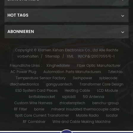
HOT TAGS
ABONNIEREN
Copyright © Xiamen Kehan Electronics Co., Ltd Alle Rechte
vorbehalten. /
Sitemap
/
XML
闽ICP备12007055号-1
Freundliche Links :
Xinghedatele
Fiber Optic Manufacturer
AC Power Plug
Automation Parts Manufacturers
Tztechio
Temperature Sensor Factory
Swinpower
syblecode
dtechelectronics
gangyuantech
Transformer Core Design
ESD System Card Pieces
Heating Cable
LCD Module
bnttablesocket
szpicbill
5G Antenna
Custom Wire Harness
zhicetemptech
benchu-group
RF Filter
bonle
mineral insulated thermocouple cable
Split Core Current Transformer
Mobile Radio
locstar
RF Combiner
Wire and Cable Making Machine