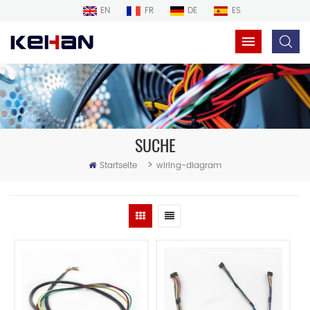
EN
FR
DE
ES
SUCHE
>
Startseite
wiring-diagram