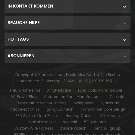
IN KONTAKT KOMMEN
BRAUCHE HILFE
HOT TAGS
ABONNIEREN
Copyright © Xiamen Kehan Electronics Co., Ltd Alle Rechte
vorbehalten. /
Sitemap
/
XML
闽ICP备12007055号-1
Freundliche Links :
Xinghedatele
Fiber Optic Manufacturer
AC Power Plug
Automation Parts Manufacturers
Tztechio
Temperature Sensor Factory
Swinpower
syblecode
dtechelectronics
gangyuantech
Transformer Core Design
ESD System Card Pieces
Heating Cable
LCD Module
bnttablesocket
szpicbill
5G Antenna
Custom Wire Harness
zhicetemptech
benchu-group
RF Filter
bonle
mineral insulated thermocouple cable