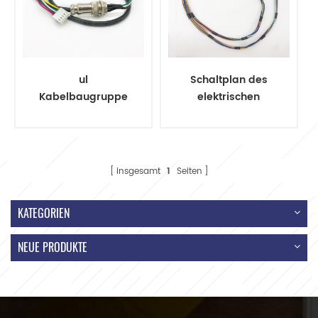
ul
Schaltplan des
Kabelbaugruppe
elektrischen
gx16 Flugstecker 5-
Kabelbaumsteckers
poliger Stecker
insgesamt
1
Seiten
KATEGORIEN
NEUE PRODUKTE