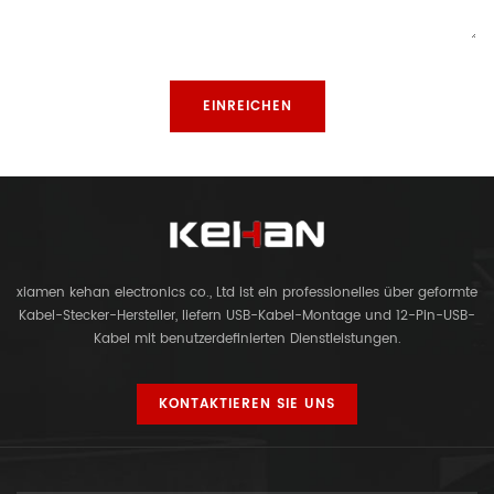
xiamen kehan electronics co., Ltd ist ein professionelles über geformte
Kabel-Stecker-Hersteller, liefern USB-Kabel-Montage und 12-Pin-USB-
Kabel mit benutzerdefinierten Dienstleistungen.
KONTAKTIEREN SIE UNS