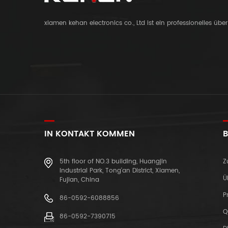
xiamen kehan electronics co., Ltd ist ein professionelles üb
IN KONTAKT KOMMEN
B
5th floor of NO.3 building, Huangjin
Z
Industrial Park, Tong'an District, Xiamen,
Ü
Fujian, China
P
86-0592-6088856
Q
86-0592-7390715