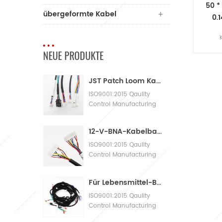
50 *
übergeformte Kabel
0.
elek
NEUE PRODUKTE
mit
Des
JST Patch Loom Kabelbaum
m
ISO9001:2015 Qaulity
Control Manufacturing
Machinery Cable
Assembly
12-V-BNA-Kabelbaum-Adapterkabelbaum
ISO9001:2015 Qaulity
Control Manufacturing
Machinery Cable
Assembly
Für Lebensmittel-Bäckereimaschinen mit großen Kabelbäumen
ISO9001:2015 Qaulity
Control Manufacturing
Machinery Cable