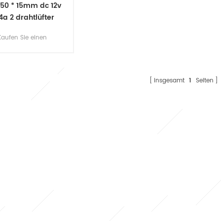
 50 * 15mm dc 12v
14a 2 drahtlüfter
Kaufen Sie einen
trischen Mini-Lüfter
 unterschiedlichen
Drähten zu Ihrem
ign. treffen Sie sich
insgesamt
1
Seiten
it RoHS-konform.