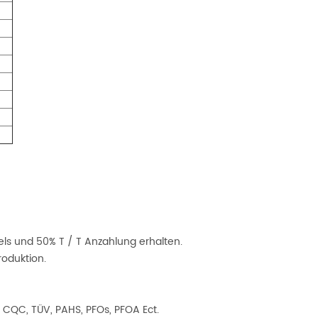
ls und 50% T / T Anzahlung erhalten.
roduktion.
, CQC, TÜV, PAHS, PFOs, PFOA Ect.