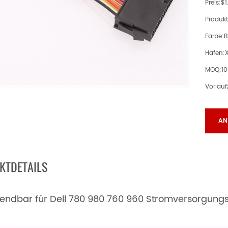
Preis:
$1
Produkt
Farbe:
B
Hafen:
MOQ:
1
Vorlaufz
AN
KTDETAILS
ndbar für Dell 780 980 760 960 Stromversorgungs