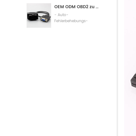
Assembly
OEM ODM OBD2 zu db9 Kabel-Automobil-Diagnoseanschlusskabel
- Auto-
Fehlerbehebungs-
Verbindungskabel