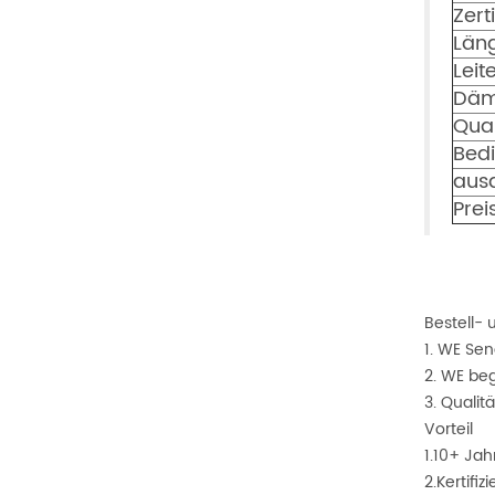
Zert
Län
Leit
Däm
Qual
Bed
aus
Pre
Bestell-
1. WE Sen
2. WE be
3. Qualit
Vorteil
1.10+ Jah
2.Kertifi