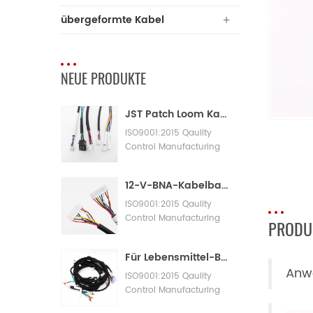
übergeformte Kabel
NEUE PRODUKTE
JST Patch Loom Kabelbaum
ISO9001:2015 Qaulity
Control Manufacturing
Machinery Cable
Assembly
12-V-BNA-Kabelbaum-Adapterkabelbaum
ISO9001:2015 Qaulity
Control Manufacturing
PRODU
Machinery Cable
Assembly
Für Lebensmittel-Bäckereimaschinen mit großen Kabelbäumen
Anwe
ISO9001:2015 Qaulity
Control Manufacturing
Machinery Cable