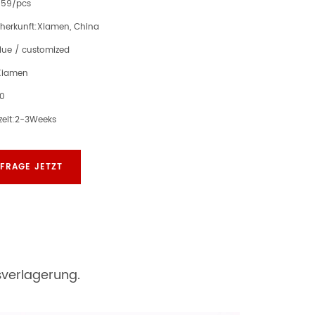
.59/pcs
herkunft:
Xiamen, China
lue / customized
Xiamen
00
eit:
2-3Weeks
FRAGE JETZT
verlagerung.