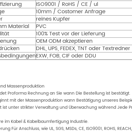
ifizierung
ISO9001 / RoHS / CE / ul
ge
10mm / Costomer Anfrage
er
reines Kupfer
m Material
PVC
ität
100% Test vor der Lieferung
ienung
OEM ODM akzeptieren
drücken
DHL, UPS, FEDEX, TNT oder Textredner
isbedingungen
EXW, FOB, CIF oder DDU
 und Massenproduktion
det Proforma Rechnung an Sie wann Die Bestellung ist bestätigt.
ginnt mit der Massenproduktion wann Bestätigung unseres Beispie
ät ist unter strikter Verwaltung und Überwachung während Jede P
re im Kabel & Kabelbaumfertigung Industrie.
zierung Für Anschluss, wie UL, SGS, MSDs, CE, ISO9001, ROHS, REACH