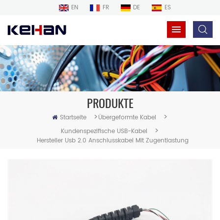
EN
FR
DE
ES
PRODUKTE
>
>
Startseite
Übergeformte Kabel
>
Kundenspezifische USB-Kabel
Hersteller Usb 2.0 Anschlusskabel Mit Zugentlastung