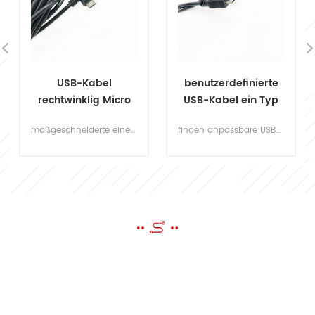
USB-Kabel
benutzerdefinierte
rechtwinklig Micro
USB-Kabel ein Typ
2.0 USB-B-Kabel
Stecker auf USB 12-
maßgeschneiderte eine Vielzahl vonUSB-Kabeltypen, einschließlich rechtwinkligmicro 2.0 usb b kabel. mit allen materialien nach ul standard.
finden anpassbare USB-Ladekabel ? Wir machen die Qualität USB-Kabel mit einem Typ USB-Stecker zu Samsung 12pin USB-Anschluss. Senden Sie uns Ihre Zeichnung, um unsere besten Dienstleistungen zu finden.
Pin-Anschluss
EINE NACHRICHT SCHICKEN
Wenn Sie Fragen oder Anregungen haben, bitte hinterlassen Sie uns
eine Nachricht, wir werden Ihnen so schnell wie möglich antworten!