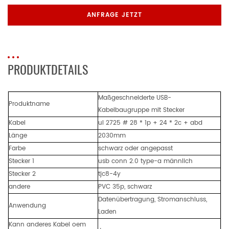
ANFRAGE JETZT
PRODUKTDETAILS
Maßgeschneiderte USB-
Produktname
Kabelbaugruppe mit Stecker
Kabel
ul 2725 # 28 * 1p + 24 * 2c + abd
Länge
2030mm
Farbe
schwarz oder angepasst
Stecker 1
usb conn 2.0 type-a männlich
Stecker 2
tjc8-4y
andere
PVC 35p, schwarz
Datenübertragung, Stromanschluss,
Anwendung
Laden
Kann anderes Kabel oem