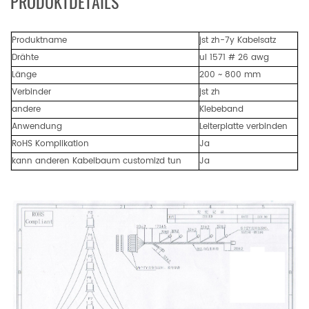
PRODUKTDETAILS
Produktname
jst zh-7y Kabelsatz
Drähte
ul 1571 # 26 awg
Länge
200 ~ 800 mm
Verbinder
jst zh
andere
Klebeband
Anwendung
Leiterplatte verbinden
RoHS Komplikation
Ja
kann anderen Kabelbaum customizd tun
Ja