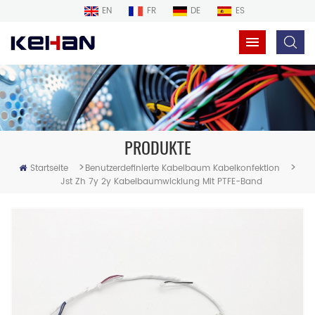
EN
FR
DE
ES
PRODUKTE
>
>
Startseite
Benutzerdefinierte Kabelbaum Kabelkonfektion
Jst Zh 7y 2y Kabelbaumwicklung Mit PTFE-Band