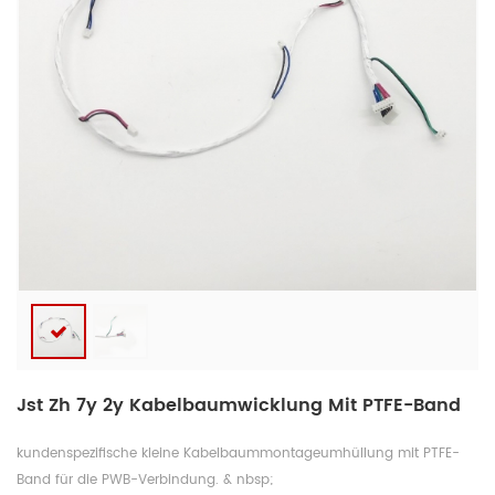
Jst Zh 7y 2y Kabelbaumwicklung Mit PTFE-Band
kundenspezifische kleine Kabelbaummontageumhüllung mit PTFE-
Band für die PWB-Verbindung. & nbsp;