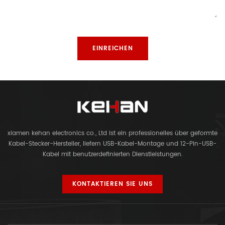
xiamen kehan electronics co., Ltd ist ein professionelles über geformte
Kabel-Stecker-Hersteller, liefern USB-Kabel-Montage und 12-Pin-USB-
Kabel mit benutzerdefinierten Dienstleistungen.
KONTAKTIEREN SIE UNS