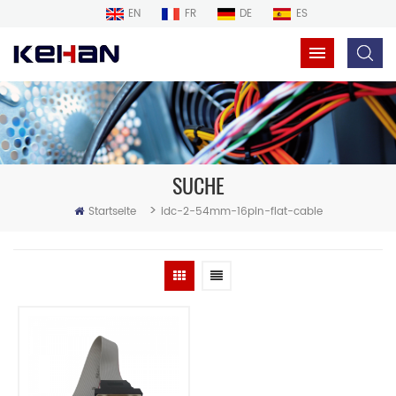
EN
FR
DE
ES
SUCHE
>
Startseite
idc-2-54mm-16pin-flat-cable