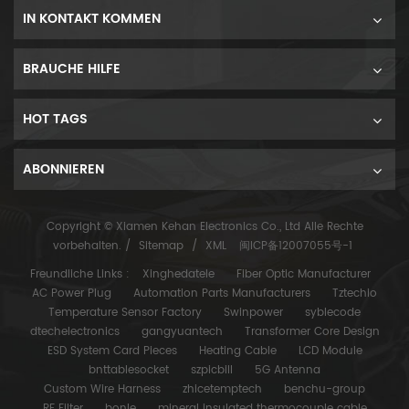
IN KONTAKT KOMMEN
BRAUCHE HILFE
HOT TAGS
ABONNIEREN
Copyright © Xiamen Kehan Electronics Co., Ltd Alle Rechte
vorbehalten. /
Sitemap
/
XML
闽ICP备12007055号-1
Freundliche Links :
Xinghedatele
Fiber Optic Manufacturer
AC Power Plug
Automation Parts Manufacturers
Tztechio
Temperature Sensor Factory
Swinpower
syblecode
dtechelectronics
gangyuantech
Transformer Core Design
ESD System Card Pieces
Heating Cable
LCD Module
bnttablesocket
szpicbill
5G Antenna
Custom Wire Harness
zhicetemptech
benchu-group
RF Filter
bonle
mineral insulated thermocouple cable