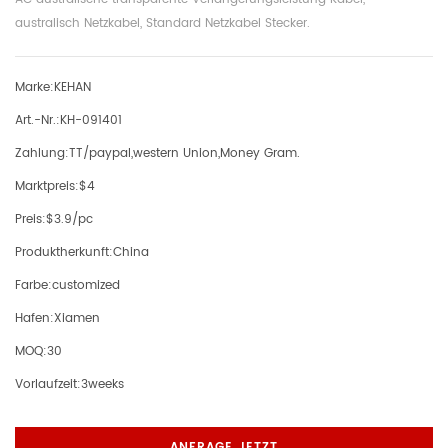
australisch Netzkabel, Standard Netzkabel Stecker.
Marke:
KEHAN
Art.-Nr.:
KH-091401
Zahlung:
TT/paypal,western Union,Money Gram.
Marktpreis:
$4
Preis:
$3.9/pc
Produktherkunft:
China
Farbe:
customized
Hafen:
Xiamen
MOQ:
30
Vorlaufzeit:
3weeks
ANFRAGE JETZT