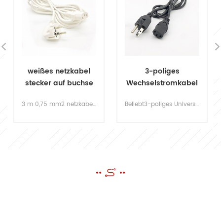
weißes netzkabel
3-poliges
stecker auf buchse
Wechselstromkabel
steckdose
250 V, US-Standard
3 m 0,75 mm2 netzkabel kabel euro standard 3c zertifiziertes langes Netzkabel. Die Sicherheit ist das Wichtigste während Ihres täglichen Gebrauchs. die schnüre entsprechen strengstens der 3c sicherheitszertifizierung, alle entsprechen dem eu standard.
Beliebt3-poliges Universalnetzkabelfür Computer, Fernseher und andere Geräte. ul aufgelistet, ccc & amp; VDE-geprüftes, 2,5 m langes Jet-Plug-Kabel oder kundenspezifisch angepasst.
EINE NACHRICHT SCHICKEN
Wenn Sie Fragen oder Anregungen haben, bitte hinterlassen Sie uns