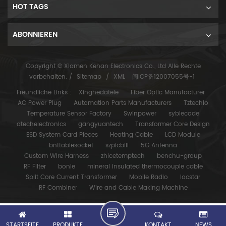
HOT TAGS
ABONNIEREN
Copyright © Xiamen Kehan Electronics Co., Ltd Alle Rechte
vorbehalten. /
Sitemap
/
XML
闽ICP备12007055号-1
Freundliche Links :
Xinghedatele
Fiber Optic Manufacturer
AC Power Plug
Automation Parts Manufacturers
Tztechio
Temperature Sensor Factory
Swinpower
syblecode
dtechelectronics
gangyuantech
Transformer Core Design
ESD System Card Pieces
Heating Cable
LCD Module
bnttablesocket
szpicbill
5G Antenna
Custom Wire Harness
zhicetemptech
benchu-group
RF Filter
bonle
mineral insulated thermocouple cable
Split Core Current Transformer
Mobile Radio
locstar
RF Combiner
Wire and Cable Making Machine
STARTSEITE
PRODUKTE
KONTAKT
NEWS