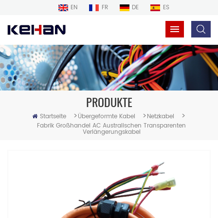
EN
FR
DE
ES
PRODUKTE
>
>
>
Startseite
Übergeformte Kabel
Netzkabel
Fabrik Großhandel AC Australischen Transparenten
Verlängerungskabel