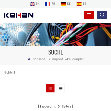
EN
FR
DE
ES
SUCHE
>
Startseite
dupont-wire-coupler
Nichts!!
insgesamt
0
Seiten