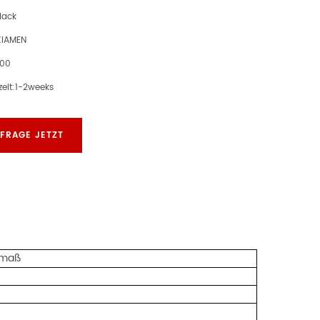
lack
XIAMEN
000
eit:
1-2weeks
FRAGE JETZT
rmaß