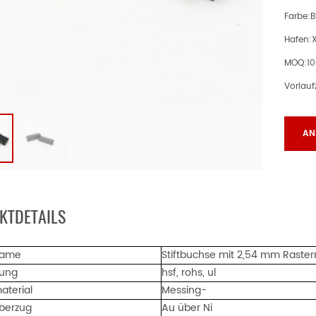
Farbe:
B
Hafen:
MOQ:
1
Vorlaufz
AN
KTDETAILS
name
Stiftbuchse mit 2,54 mm Raste
erung
hsf, rohs, ul
aterial
Messing-
berzug
Au über Ni