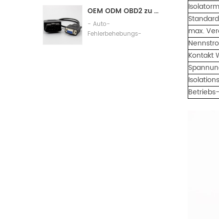
Assembly
Isolatorm
OEM ODM OBD2 zu db9 Kabel-Automobil-Diagnoseanschlusskabel
Standar
- Auto-
max. Ver
Fehlerbehebungs-
Nennstr
Verbindungskabel
Kontakt 
Spannung
Isolatio
Betriebs