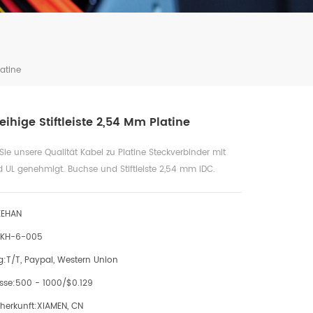
latine
eihige Stiftleiste 2,54 Mm Platine
Sie unsere Qualität Kabel zu Platine Steckverbinder mit
 UL genehmigt. Buchse und Stiftleiste 2,54 mm IDC.
KEHAN
KH-6-005
g:
T/T, Paypal, Western Union
sse:
500 - 1000/$0.129
herkunft:
XIAMEN, CN