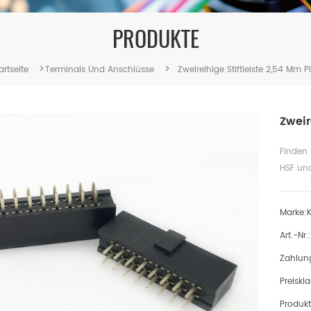
PRODUKTE
>
>
artseite
Terminals Und Anschlüsse
Zweireihige Stiftleiste 2,54 Mm P
Zweir
Finden 
HSF und
Marke:
Art.-Nr.:
Zahlun
Preiskla
Produkt