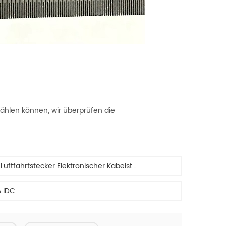
 wählen können, wir überprüfen die
Werkseitig Zur Verfügung Gestellt Kundenspezifisch 16mm Luftfahrtstecker Elektronischer Kabelstecker GX16
ß IDC