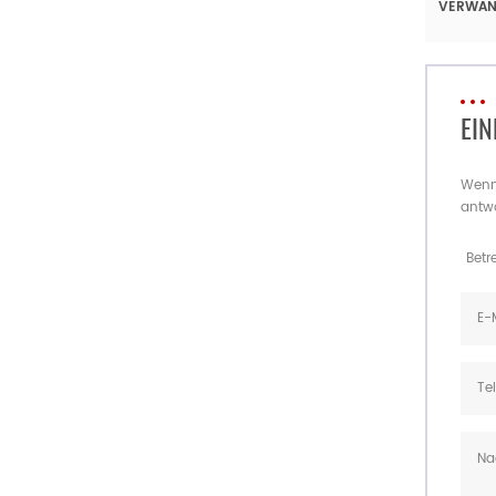
VERWAN
EIN
Wenn 
antw
Betre