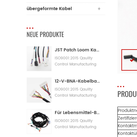
übergeformte Kabel
NEUE PRODUKTE
JST Patch Loom Kabelbaum
ISO9001:2015 Qaulity
Control Manufacturing
Machinery Cable
Assembly
12-V-BNA-Kabelbaum-Adapterkabelbaum
ISO9001:2015 Qaulity
PRODU
Control Manufacturing
Machinery Cable
Assembly
Produkt
Für Lebensmittel-Bäckereimaschinen mit großen Kabelbäumen
Zertifizi
ISO9001:2015 Qaulity
Kontaktm
Control Manufacturing
Kontaktü
Machinery Cable