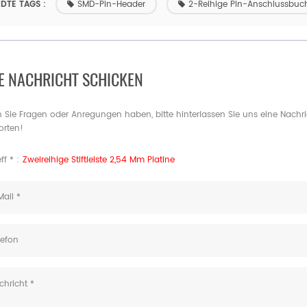
DTE TAGS :
SMD-Pin-Header
2-Reihige Pin-Anschlussbuc
E NACHRICHT SCHICKEN
Sie Fragen oder Anregungen haben, bitte hinterlassen Sie uns eine Nachri
orten!
ff * :
Zweireihige Stiftleiste 2,54 Mm Platine