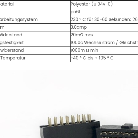
aterial
Polyester (ul94v-0)
d
pa6t
arbeitungssystem
230 ° C für 30-60 Sekunden; 26
om
3.0amp
Widerstand
20mΩ max
sfestigkeit
1000c Wechselstrom / Gleichs
nswiderstand
1000m
Ω min
-Temperatur
-40 ° C bis + 105 ° C