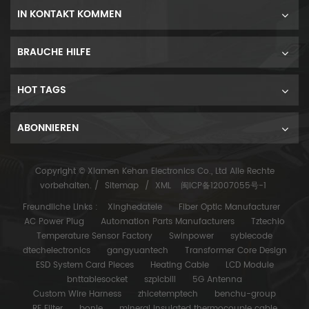
IN KONTAKT KOMMEN
BRAUCHE HILFE
HOT TAGS
ABONNIEREN
Copyright © Xiamen Kehan Electronics Co., Ltd Alle Rechte
vorbehalten. /
Sitemap
/
XML
闽ICP备12007055号-1
Freundliche Links :
Xinghedatele
Fiber Optic Manufacturer
AC Power Plug
Automation Parts Manufacturers
Tztechio
Temperature Sensor Factory
Swinpower
syblecode
dtechelectronics
gangyuantech
Transformer Core Design
ESD System Card Pieces
Heating Cable
LCD Module
bnttablesocket
szpicbill
5G Antenna
Custom Wire Harness
zhicetemptech
benchu-group
RF Filter
bonle
mineral insulated thermocouple cable