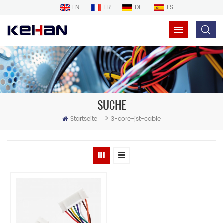
EN
FR
DE
ES
SUCHE
>
Startseite
3-core-jst-cable