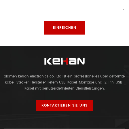
xiamen kehan electronics co., Ltd ist ein professionelles über geformte
Kabel-Stecker-Hersteller, liefern USB-Kabel-Montage und 12-Pin-USB-
Kabel mit benutzerdefinierten Dienstleistungen.
KONTAKTIEREN SIE UNS