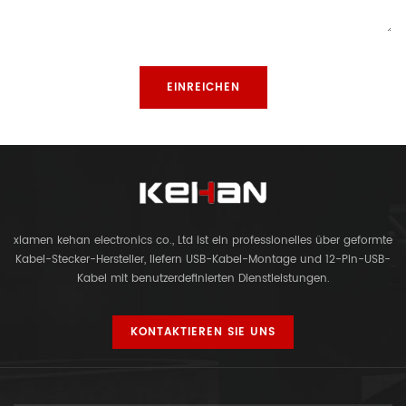
xiamen kehan electronics co., Ltd ist ein professionelles über geformte
Kabel-Stecker-Hersteller, liefern USB-Kabel-Montage und 12-Pin-USB-
Kabel mit benutzerdefinierten Dienstleistungen.
KONTAKTIEREN SIE UNS