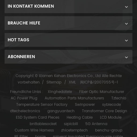
IN KONTAKT KOMMEN
BRAUCHE HILFE
HOT TAGS
ABONNIEREN
Copyright © Xiamen Kehan Electronics Co., Ltd Alle Rechte
vorbehalten. /
Sitemap
/
XML
闽ICP备12007055号-1
Freundliche Links :
Xinghedatele
Fiber Optic Manufacturer
AC Power Plug
Automation Parts Manufacturers
Tztechio
Temperature Sensor Factory
Swinpower
syblecode
dtechelectronics
gangyuantech
Transformer Core Design
ESD System Card Pieces
Heating Cable
LCD Module
bnttablesocket
szpicbill
5G Antenna
Custom Wire Harness
zhicetemptech
benchu-group
RF Filter
bonle
mineral insulated thermocouple cable