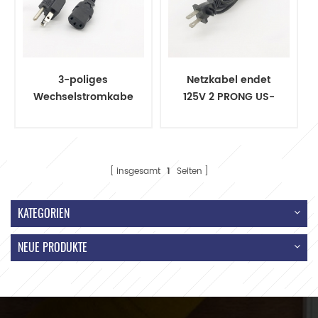
3-poliges
Netzkabel endet
Wechselstromkabel
125V 2 PRONG US-
250 V, US-
Stecker
Standard
insgesamt
1
Seiten
KATEGORIEN
NEUE PRODUKTE