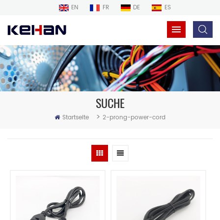
EN
FR
DE
ES
SUCHE
>
Startseite
2-prong-power-cord